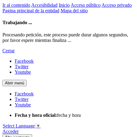
Ir al contenido
Accesibilidad
Inicio
Acceso público
Acceso privado
Pagina principal de la entidad
Mapa del sitio
Trabajando ...
Procesando petición, este proceso puede durar algunos segundos,
por favor espere mientras finaliza ...
Cerrar
Facebook
Twitter
Youtube
Abrir menú
Facebook
Twitter
Youtube
Fecha y hora oficial:
fecha y hora
Select Language
▼
Acceder