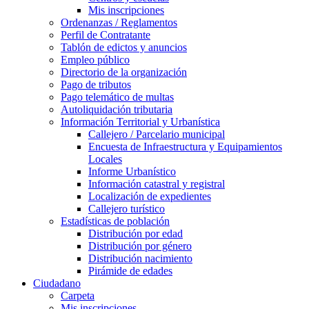
Mis inscripciones
Ordenanzas / Reglamentos
Perfil de Contratante
Tablón de edictos y anuncios
Empleo público
Directorio de la organización
Pago de tributos
Pago telemático de multas
Autoliquidación tributaria
Información Territorial y Urbanística
Callejero / Parcelario municipal
Encuesta de Infraestructura y Equipamientos
Locales
Informe Urbanístico
Información catastral y registral
Localización de expedientes
Callejero turístico
Estadísticas de población
Distribución por edad
Distribución por género
Distribución nacimiento
Pirámide de edades
Ciudadano
Carpeta
Mis inscripciones