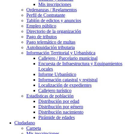
Mis inscripciones
Ordenanzas / Reglamentos
Perfil de Contratante
Tablón de edictos y anuncios
Empleo público
Directorio de la organización
Pago de tributos
Pago telemático de multas
Autoliquidación tributaria
Información Territorial y Urbanística
Callejero / Parcelario municipal
Encuesta de Infraestructura y Equipamientos
Locales
Informe Urbanístico
Información catastral y registral
Localización de expedientes
Callejero turístico
Estadísticas de población
Distribución por edad
Distribución por género
Distribución nacimiento
Pirámide de edades
Ciudadano
Carpeta
Mis inscripciones